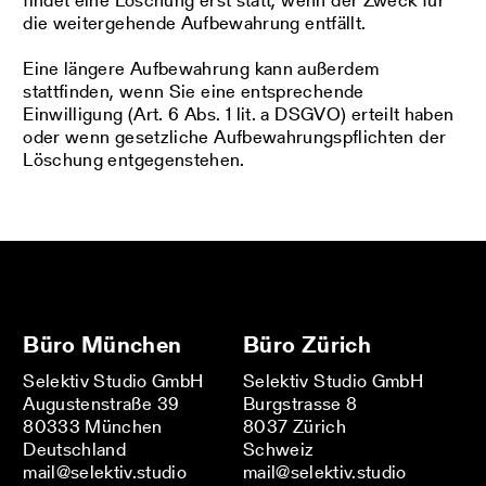
findet eine Löschung erst statt, wenn der Zweck für
die weitergehende Aufbewahrung entfällt.
Eine längere Aufbewahrung kann außerdem
stattfinden, wenn Sie eine entsprechende
Einwilligung (Art. 6 Abs. 1 lit. a DSGVO) erteilt haben
oder wenn gesetzliche Aufbewahrungspflichten der
Löschung entgegenstehen.
Büro München
Büro Zürich
Selektiv Studio GmbH
Selektiv Studio GmbH
Augustenstraße 39
Burgstrasse 8
80333 München
8037 Zürich
Deutschland
Schweiz
mail@selektiv.studio
mail@selektiv.studio